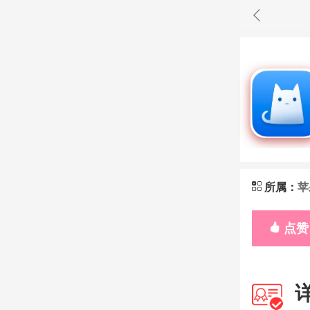
所属：
苹
点赞 
详