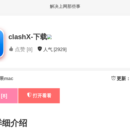
解决上网那些事
clashX-下载
点赞 [8]
人气 [2929]
果mac
更新：2
[8]
打开看看
细介绍