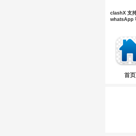
clashX
whatsA
首页