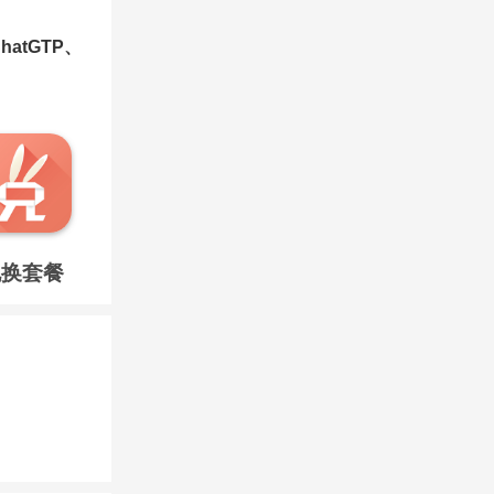
atGTP、
兑换套餐